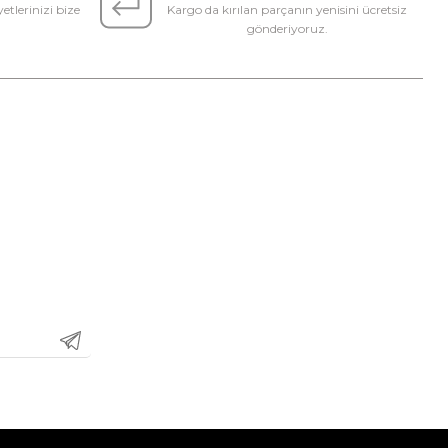
etlerinizi bize
Kargo da kırılan parçanın yenisini ücretsiz
gönderiyoruz.