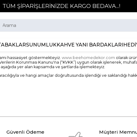
TÜM ŞİPARİŞLERİNİZDE KARGO BEDAVA...!
TABAKLAR
SUNUMLUK
KAHVE YANI BARDAKLARI
HEDİ
zami hassasiyet göstermekteyiz.
www.beehomedekor.com
olarak ürü
ılı Kişisel Verilerin Korunması Kanunu'na (“KVKK”) uygun olarak işlenere
nizi aşağıda yer alan kapsamda ve şartlarda işlemekteyiz.
acılığıyla ve hangi amaçlar doğrultusunda işlendiği ve saklandığı hakkı
Güvenli Ödeme
Müşteri Memnu