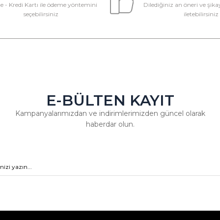
e - Kredi Kartı ile ödeme yöntemini
Dilediğiniz an öneri ve şikay
seçebilirsiniz
iletebilirsiniz
E-BÜLTEN KAYIT
Kampanyalarımızdan ve indirimlerimizden güncel olarak
haberdar olun.