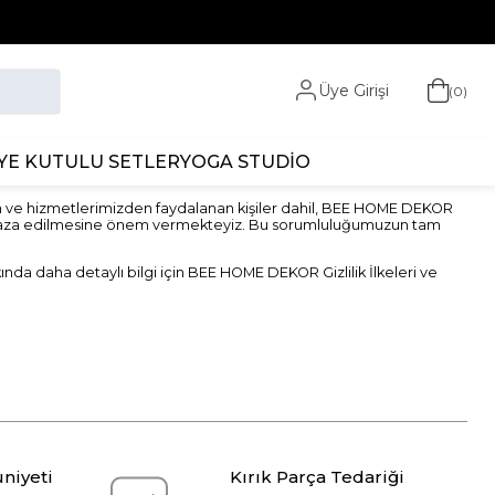
Üye Girişi
0
YE KUTULU SETLER
YOGA STUDİO
n ve hizmetlerimizden faydalanan kişiler dahil, BEE HOME DEKOR
k, muhafaza edilmesine önem vermekteyiz. Bu sorumluluğumuzun tam
nda daha detaylı bilgi için BEE HOME DEKOR Gizlilik İlkeleri ve
niyeti
Kırık Parça Tedariği