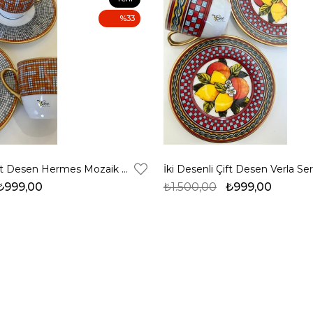
Ürün
%33
İki Desenli Çift Desen Hermes Mozaik 2li Lüx Kahve Fincanı
₺999,00
₺1.500,00
₺999,00