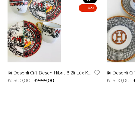
Ürün
%33
İki Desenli Çift Desen Hibrit-8 2li Lüx Kahve Fincanı
₺1.500,00
₺999,00
₺1.500,00