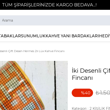
TÜM ŞİPARİŞLERİNİZDE KARGO BEDAVA...!
TABAKLAR
SUNUMLUK
KAHVE YANI BARDAKLARI
HEDİ
Desenli Çift Desen Hermes 2li Lüx Kahve Fincanı
İki Desenli Ç
Fincanı
₺1.5
40
Kategori
:
2 KİŞİLİK 