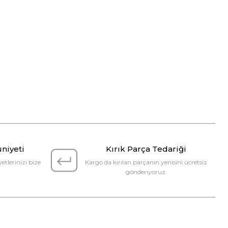
niyeti
Kırık Parça Tedariği
etlerinizi bize
Kargo da kırılan parçanın yenisini ücretsiz
gönderiyoruz.