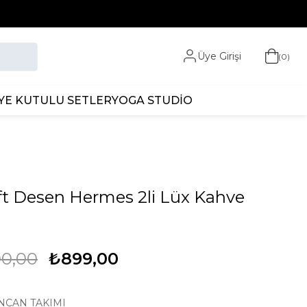
Üye Girişi
0
YE KUTULU SETLER
YOGA STUDİO
ift Desen Hermes 2li Lüx Kahve
00,00
₺899,00
FİNCAN TAKIMI